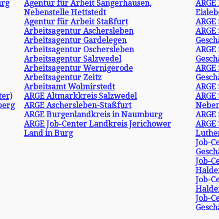
urg
Agentur für Arbeit Sangerhausen,
ARGE 
Nebenstelle Hettstedt
Eisle
Agentur für Arbeit Staßfurt
ARGE 
Arbeitsagentur Aschersleben
ARGE 
Arbeitsagentur Gardelegen
Gesch
Arbeitsagentur Oschersleben
ARGE 
Arbeitsagentur Salzwedel
Geschä
Arbeitsagentur Wernigerode
ARGE 
Arbeitsagentur Zeitz
Geschä
Arbeitsamt Wolmirstedt
ARGE S
ter)
ARGE Altmarkkreis Salzwedel
ARGE S
berg
ARGE Aschersleben-Staßfurt
Neben
ARGE Burgenlandkreis in Naumburg
ARGE 
ARGE Job-Center Landkreis Jerichower
ARGE 
Land in Burg
Luthe
Job-C
Geschä
Job-C
Halde
Job-C
Halde
Job-C
Geschä