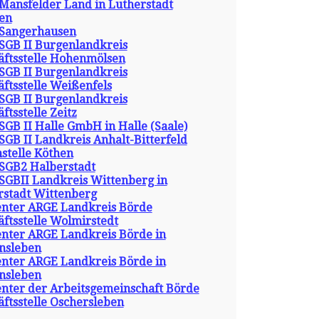
Mansfelder Land in Lutherstadt
ben
Sangerhausen
SGB II Burgenlandkreis
äftsstelle Hohenmölsen
SGB II Burgenlandkreis
ftsstelle Weißenfels
SGB II Burgenlandkreis
ftsstelle Zeitz
GB II Halle GmbH in Halle (Saale)
GB II Landkreis Anhalt-Bitterfeld
stelle Köthen
SGB2 Halberstadt
SGBII Landkreis Wittenberg in
rstadt Wittenberg
enter ARGE Landkreis Börde
ftsstelle Wolmirstedt
enter ARGE Landkreis Börde in
nsleben
enter ARGE Landkreis Börde in
nsleben
enter der Arbeitsgemeinschaft Börde
ftsstelle Oschersleben