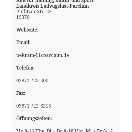
Amt für Bildung, Kultur und Sport
Landkreis Ludwigslust-Parchim
Putlitzer Str. 25
19370
Webseite:
Email:
pekram@lkparchim.de
Telefon:
03871 722-300
Fax:
03871 722-8216
Öffnungszeiten:
Mo 8-16 Uhr, Di + Do 8-18 Uhr, Mi + Fr 8-12